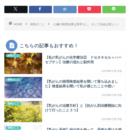
HOME
病気のこと
心臓の検査結果は異常なし、そして自由は楽しい♪
こちらの記事もおすすめ！
病気のこと
【私の乳がんの化学療法② ドセタキセル＋ハー
セプチン】治療の流れと副作用
2020年10月16日
病気のこと
【乳がんの病理検査結果を聞いて落ち込みまし
た】検査結果を聞いて私が感じたことや想い
2020年10月12日
病気のこと
【乳がんの治療方針】と【抗がん剤治療開始に向
けて行ったこと３つ】
2020年10月13日
病気のこと
【乳がん手術】紹介状を持って、手術を受ける病