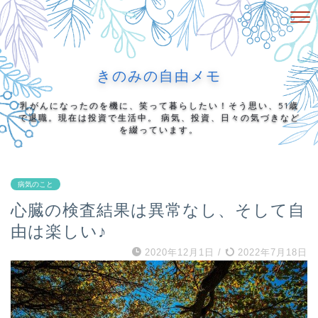
きのみの自由メモ
乳がんになったのを機に、笑って暮らしたい！そう思い、51歳
で退職。現在は投資で生活中。 病気、投資、日々の気づきなど
を綴っています。
病気のこと
心臓の検査結果は異常なし、そして自
由は楽しい♪
2020年12月1日
/
2022年7月18日